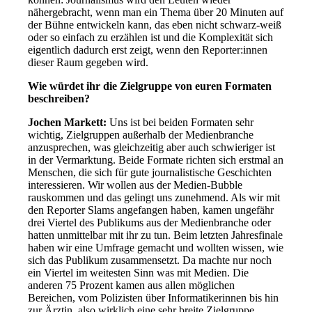
nähergebracht, wenn man ein Thema über 20 Minuten auf
der Bühne entwickeln kann, das eben nicht schwarz-weiß
oder so einfach zu erzählen ist und die Komplexität sich
eigentlich dadurch erst zeigt, wenn den Reporter:innen
dieser Raum gegeben wird.
Wie würdet ihr die Zielgruppe von euren Formaten
beschreiben?
Jochen Markett:
Uns ist bei beiden Formaten sehr
wichtig, Zielgruppen außerhalb der Medienbranche
anzusprechen, was gleichzeitig aber auch schwieriger ist
in der Vermarktung. Beide Formate richten sich erstmal an
Menschen, die sich für gute journalistische Geschichten
interessieren. Wir wollen aus der Medien-Bubble
rauskommen und das gelingt uns zunehmend. Als wir mit
den Reporter Slams angefangen haben, kamen ungefähr
drei Viertel des Publikums aus der Medienbranche oder
hatten unmittelbar mit ihr zu tun. Beim letzten Jahresfinale
haben wir eine Umfrage gemacht und wollten wissen, wie
sich das Publikum zusammensetzt. Da machte nur noch
ein Viertel im weitesten Sinn was mit Medien. Die
anderen 75 Prozent kamen aus allen möglichen
Bereichen, vom Polizisten über Informatikerinnen bis hin
zur Ärztin, also wirklich eine sehr breite Zielgruppe.