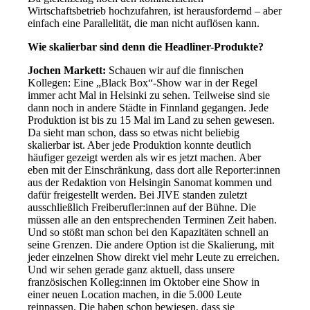
Wirtschaftsbetrieb hochzufahren, ist herausfordernd – aber
einfach eine Parallelität, die man nicht auflösen kann.
Wie skalierbar sind denn die Headliner-Produkte?
Jochen Markett:
Schauen wir auf die finnischen
Kollegen: Eine „Black Box“-Show war in der Regel
immer acht Mal in Helsinki zu sehen. Teilweise sind sie
dann noch in andere Städte in Finnland gegangen. Jede
Produktion ist bis zu 15 Mal im Land zu sehen gewesen.
Da sieht man schon, dass so etwas nicht beliebig
skalierbar ist. Aber jede Produktion konnte deutlich
häufiger gezeigt werden als wir es jetzt machen. Aber
eben mit der Einschränkung, dass dort alle Reporter:innen
aus der Redaktion von Helsingin Sanomat kommen und
dafür freigestellt werden. Bei JIVE standen zuletzt
ausschließlich Freiberufler:innen auf der Bühne. Die
müssen alle an den entsprechenden Terminen Zeit haben.
Und so stößt man schon bei den Kapazitäten schnell an
seine Grenzen. Die andere Option ist die Skalierung, mit
jeder einzelnen Show direkt viel mehr Leute zu erreichen.
Und wir sehen gerade ganz aktuell, dass unsere
französischen Kolleg:innen im Oktober eine Show in
einer neuen Location machen, in die 5.000 Leute
reinpassen. Die haben schon bewiesen, dass sie