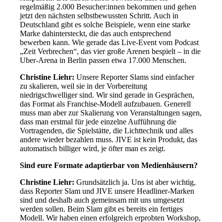
regelmäßig 2.000 Besucher:innen bekommen und gehen
jetzt den nächsten selbstbewussten Schritt. Auch in
Deutschland gibt es solche Beispiele, wenn eine starke
Marke dahintersteckt, die das auch entsprechend
bewerben kann. Wie gerade das Live-Event vom Podcast
„Zeit Verbrechen“, das vier große Arenen bespielt – in die
Uber-Arena in Berlin passen etwa 17.000 Menschen.
Christine Liehr:
Unsere Reporter Slams sind einfacher
zu skalieren, weil sie in der Vorbereitung
niedrigschwelliger sind. Wir sind gerade in Gesprächen,
das Format als Franchise-Modell aufzubauen. Generell
muss man aber zur Skalierung von Veranstaltungen sagen,
dass man erstmal für jede einzelne Aufführung die
Vortragenden, die Spielstätte, die Lichttechnik und alles
andere wieder bezahlen muss. JIVE ist kein Produkt, das
automatisch billiger wird, je öfter man es zeigt.
Sind eure Formate adaptierbar von Medienhäusern?
Christine Liehr:
Grundsätzlich ja. Uns ist aber wichtig,
dass Reporter Slam und JIVE unsere Headliner-Marken
sind und deshalb auch gemeinsam mit uns umgesetzt
werden sollen. Beim Slam gibt es bereits ein fertiges
Modell. Wir haben einen erfolgreich erprobten Workshop,