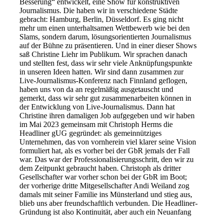
Besserung“ entwickelt, eine Show für konstruktiven
Journalismus. Die haben wir in verschiedene Städte
gebracht: Hamburg, Berlin, Düsseldorf. Es ging nicht
mehr um einen unterhaltsamen Wettbewerb wie bei den
Slams, sondern darum, lösungsorientierten Journalismus
auf der Bühne zu präsentieren. Und in einer dieser Shows
saß Christine Liehr im Publikum. Wir sprachen danach
und stellten fest, dass wir sehr viele Anknüpfungspunkte
in unseren Ideen hatten. Wir sind dann zusammen zur
Live-Journalismus-Konferenz nach Finnland geflogen,
haben uns von da an regelmäßig ausgetauscht und
gemerkt, dass wir sehr gut zusammenarbeiten können in
der Entwicklung von Live-Journalismus. Dann hat
Christine ihren damaligen Job aufgegeben und wir haben
im Mai 2023 gemeinsam mit Christoph Herms die
Headliner gUG gegründet: als gemeinnütziges
Unternehmen, das von vornherein viel klarer seine Vision
formuliert hat, als es vorher bei der GbR jemals der Fall
war. Das war der Professionalisierungsschritt, den wir zu
dem Zeitpunkt gebraucht haben. Christoph als dritter
Gesellschafter war vorher schon bei der GbR im Boot;
der vorherige dritte Mitgesellschafter Andi Weiland zog
damals mit seiner Familie ins Münsterland und stieg aus,
blieb uns aber freundschaftlich verbunden. Die Headliner-
Gründung ist also Kontinuität, aber auch ein Neuanfang