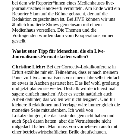
bei dem wir Reporter*innen eines Medienhauses live-
journalistisches Handwerk vermitteln. Am Ende wird ein
Reporter Slam auf die Bühne gebracht, der auf die
Redaktion zugeschnitten ist. Bei JIVE können wir uns
ähnlich kuratierte Shows gemeinsam mit einem
Medienhaus vorstellen. Die Themen und die
Vortragenden würden dann vom Kooperationspartner
gestellt.
Was ist euer Tipp für Menschen, die ein Live-
Journalismus-Format starten wollen?
Christine Liehr:
Bei der Correctiv-Lokalkonferenz in
Erfurt erzählte mir ein Teilnehmer, dass er nach meinem
Panel zu Live-Journalismus vor einem Jahr selbst einfach
so etwas in Aachen gestartet hat. Das lief wohl großartig
und jetzt planen sie weiter. Deshalb würde ich erst mal
sagen: einfach machen! Aber es steckt natürlich auch
Arbeit dahinter, das wollen wir nicht leugnen. Und für
kleinere Redaktionen und Verlage wäre immer gleich die
monetäre Seite mitzudenken. Ich weiß von
Lokalzeitungen, die das kostenlos gemacht haben und
auch Spaß daran hatten, aber die Vertriebsseite nicht
mitgedacht haben. Man muss von vorneherein auch mit
einer betriebswirtschaftlichen Brille draufschauen.