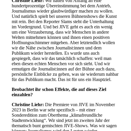
Christine Liehr:
Wir hatten von Anfang an eine
hundertprozentige Übereinstimmung bei dem Antrieb,
Journalismus wieder glaubwürdiger machen zu wollen.
Und natürlich spielt bei unseren Bühnenshows die Kunst
mit rein. Bei den Reporter Slams steht die Unterhaltung
im Vordergrund. Und bei JIVE geht es auch ein wenig
um eine Verzauberung, dass wir Menschen in andere
Welten mitnehmen können und ihnen einen positiven
Hoffnungsschimmer mitgeben. Aber letztendlich wollen
wir die Nähe zwischen Journalist:innen und dem
Publikum wieder herstellen. Es wurde uns auch
gespiegelt, dass wir das tatsächlich schaffen: weil man
eben diesen echten Menschen vor sich sieht. Und wir
ermutigen die Journalist:innen auf der Bühne auch dazu,
persönliche Einblicke zu geben, was sie wiederum nahbar
für das Publikum macht. Das ist für uns ein Hauptziel.
Beobachtet ihr schon Effekte, die auf dieses Ziel
einzahlen?
Christine Liehr:
Die Premiere von JIVE im November
2023 in Berlin war sehr spezifisch – mit einer
Sonderedition zum Oberthema „klimafreundliche
Stadtentwicklung“. Wir sind jetzt im zweiten Jahr der
thematisch bunt gemischten JIVE-Shows. Was wir sagen
können: Journalismus wird den Leuten wieder