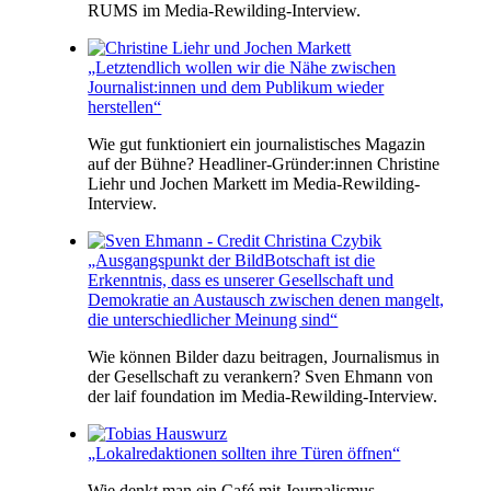
RUMS im Media-Rewilding-Interview.
„Letztendlich wollen wir die Nähe zwischen
Journalist:innen und dem Publikum wieder
herstellen“
Wie gut funktioniert ein journalistisches Magazin
auf der Bühne? Headliner-Gründer:innen Christine
Liehr und Jochen Markett im Media-Rewilding-
Interview.
„Ausgangspunkt der BildBotschaft ist die
Erkenntnis, dass es unserer Gesellschaft und
Demokratie an Austausch zwischen denen mangelt,
die unterschiedlicher Meinung sind“
Wie können Bilder dazu beitragen, Journalismus in
der Gesellschaft zu verankern? Sven Ehmann von
der laif foundation im Media-Rewilding-Interview.
„Lokal­­­­redaktionen sollten ihre Türen öffnen“
Wie denkt man ein Café mit Journalismus