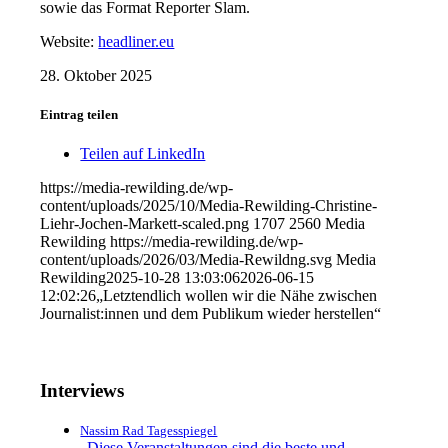
sowie das Format Reporter Slam.
Website:
headliner.eu
28. Oktober 2025
Eintrag teilen
Teilen auf LinkedIn
https://media-rewilding.de/wp-
content/uploads/2025/10/Media-Rewilding-Christine-
Liehr-Jochen-Markett-scaled.png
1707
2560
Media
Rewilding
https://media-rewilding.de/wp-
content/uploads/2026/03/Media-Rewildng.svg
Media
Rewilding
2025-10-28 13:03:06
2026-06-15
12:02:26
„Letztendlich wollen wir die Nähe zwischen
Journalist:innen und dem Publikum wieder herstellen“
Interviews
Nassim Rad Tagesspiegel
„Diese Veranstaltungen sind die beste und