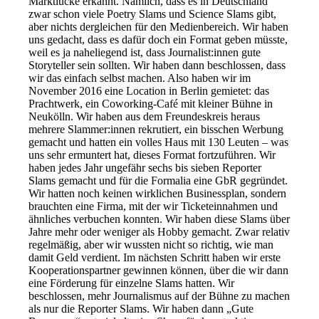
Marktlücke erkannt. Nämlich, dass es in Deutschland
zwar schon viele Poetry Slams und Science Slams gibt,
aber nichts dergleichen für den Medienbereich. Wir haben
uns gedacht, dass es dafür doch ein Format geben müsste,
weil es ja naheliegend ist, dass Journalist:innen gute
Storyteller sein sollten. Wir haben dann beschlossen, dass
wir das einfach selbst machen. Also haben wir im
November 2016 eine Location in Berlin gemietet: das
Prachtwerk, ein Coworking-Café mit kleiner Bühne in
Neukölln. Wir haben aus dem Freundeskreis heraus
mehrere Slammer:innen rekrutiert, ein bisschen Werbung
gemacht und hatten ein volles Haus mit 130 Leuten – was
uns sehr ermuntert hat, dieses Format fortzuführen. Wir
haben jedes Jahr ungefähr sechs bis sieben Reporter
Slams gemacht und für die Formalia eine GbR gegründet.
Wir hatten noch keinen wirklichen Businessplan, sondern
brauchten eine Firma, mit der wir Ticketeinnahmen und
ähnliches verbuchen konnten. Wir haben diese Slams über
Jahre mehr oder weniger als Hobby gemacht. Zwar relativ
regelmäßig, aber wir wussten nicht so richtig, wie man
damit Geld verdient. Im nächsten Schritt haben wir erste
Kooperationspartner gewinnen können, über die wir dann
eine Förderung für einzelne Slams hatten. Wir
beschlossen, mehr Journalismus auf der Bühne zu machen
als nur die Reporter Slams. Wir haben dann „Gute