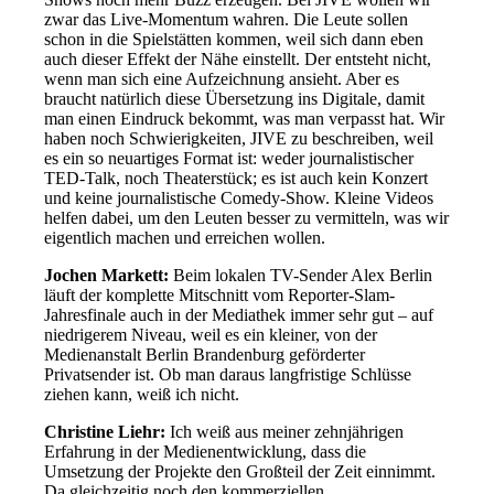
zwar das Live-Momentum wahren. Die Leute sollen
schon in die Spielstätten kommen, weil sich dann eben
auch dieser Effekt der Nähe einstellt. Der entsteht nicht,
wenn man sich eine Aufzeichnung ansieht. Aber es
braucht natürlich diese Übersetzung ins Digitale, damit
man einen Eindruck bekommt, was man verpasst hat. Wir
haben noch Schwierigkeiten, JIVE zu beschreiben, weil
es ein so neuartiges Format ist: weder journalistischer
TED-Talk, noch Theaterstück; es ist auch kein Konzert
und keine journalistische Comedy-Show. Kleine Videos
helfen dabei, um den Leuten besser zu vermitteln, was wir
eigentlich machen und erreichen wollen.
Jochen Markett:
Beim lokalen TV-Sender Alex Berlin
läuft der komplette Mitschnitt vom Reporter-Slam-
Jahresfinale auch in der Mediathek immer sehr gut – auf
niedrigerem Niveau, weil es ein kleiner, von der
Medienanstalt Berlin Brandenburg geförderter
Privatsender ist. Ob man daraus langfristige Schlüsse
ziehen kann, weiß ich nicht.
Christine Liehr:
Ich weiß aus meiner zehnjährigen
Erfahrung in der Medienentwicklung, dass die
Umsetzung der Projekte den Großteil der Zeit einnimmt.
Da gleichzeitig noch den kommerziellen